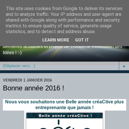
This site uses cookies from Google to deliver its services
Blog de tri-D, la Troisième
and to analyze traffic. Your IP address and user-agent are
shared with Google along with performance and security
Révolution des Idées
metrics to ensure quality of service, generate usage
statistics, and to detect and address abuse.
Bienvenue sur le blog de l'entreprise tri-D ! Retrouvez y nos
LEARN MORE
GOT IT
dernières actualités et projets de Troisième Révolution des
Idées ! :-)
▼
VENDREDI 1 JANVIER 2016
Bonne année 2016 !
Nous vous souhaitons une Belle année créaCtive plus
entreprenante que jamais !