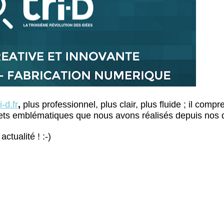
i
-
d
.fr
,
plus professionnel, plus clair, plus fluide ; il compr
ojets emblématiques que nous avons réalisés depuis nos
ctualité ! :-)