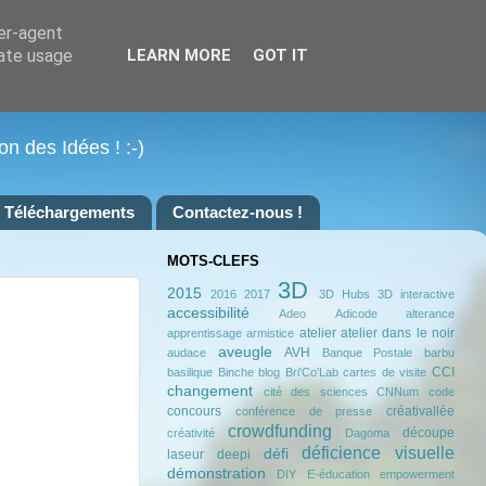
ser-agent
rate usage
LEARN MORE
GOT IT
on des Idées ! :-)
Téléchargements
Contactez-nous !
MOTS-CLEFS
3D
2015
2016
2017
3D Hubs
3D interactive
accessibilité
Adeo
Adicode
alterance
atelier
atelier dans le noir
apprentissage
armistice
aveugle
AVH
audace
Banque Postale
barbu
CCI
basilique
Binche
blog
Bri'Co'Lab
cartes de visite
changement
cité des sciences
CNNum
code
concours
créativallée
conférence de presse
crowdfunding
découpe
créativité
Dagoma
déficience visuelle
défi
laseur
deepi
démonstration
DIY
E-éducation
empowerment