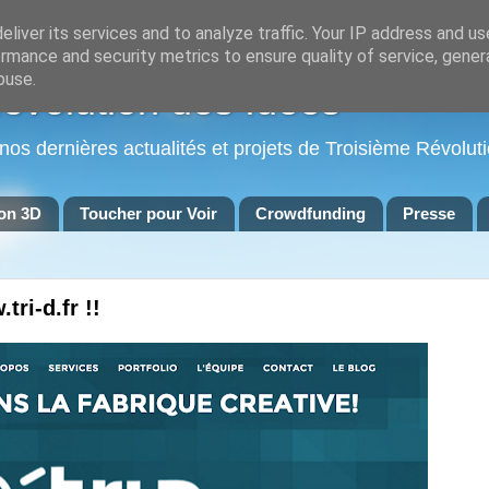
liver its services and to analyze traffic. Your IP address and u
rmance and security metrics to ensure quality of service, gene
buse.
Révolution des Idées
 nos dernières actualités et projets de Troisième Révoluti
on 3D
Toucher pour Voir
Crowdfunding
Presse
ri-d.fr !!