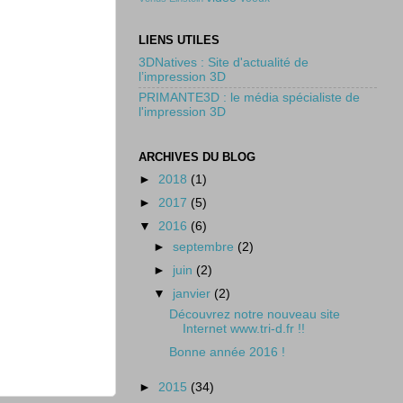
LIENS UTILES
3DNatives : Site d'actualité de
l’impression 3D
PRIMANTE3D : le média spécialiste de
l'impression 3D
ARCHIVES DU BLOG
►
2018
(1)
►
2017
(5)
▼
2016
(6)
►
septembre
(2)
►
juin
(2)
▼
janvier
(2)
Découvrez notre nouveau site
Internet www.tri-d.fr !!
Bonne année 2016 !
►
2015
(34)