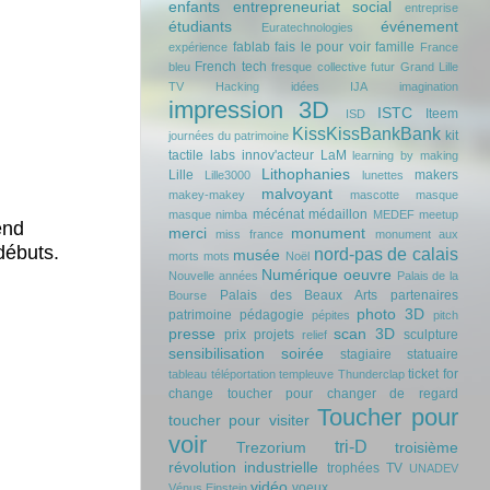
enfants
entrepreneuriat social
entreprise
étudiants
événement
Euratechnologies
fablab
fais le pour voir
famille
expérience
France
French tech
bleu
fresque collective
futur
Grand Lille
TV
Hacking
idées
IJA
imagination
impression 3D
ISTC
Iteem
ISD
KissKissBankBank
kit
journées du patrimoine
tactile
labs innov'acteur
LaM
learning by making
Lithophanies
Lille
makers
Lille3000
lunettes
malvoyant
makey-makey
mascotte
masque
mécénat
médaillon
masque nimba
MEDEF
meetup
end
merci
monument
miss france
monument aux
d
ébuts.
nord-pas de calais
musée
morts
mots
Noël
Numérique
oeuvre
Nouvelle années
Palais de la
Palais des Beaux Arts
partenaires
Bourse
photo 3D
patrimoine
pédagogie
pépites
pitch
presse
scan 3D
prix
projets
sculpture
relief
sensibilisation
soirée
stagiaire
statuaire
ticket for
tableau
téléportation
templeuve
Thunderclap
change
toucher pour changer de regard
Toucher pour
toucher pour visiter
voir
tri-D
Trezorium
troisième
révolution industrielle
trophées
TV
UNADEV
vidéo
voeux
Vénus Einstein