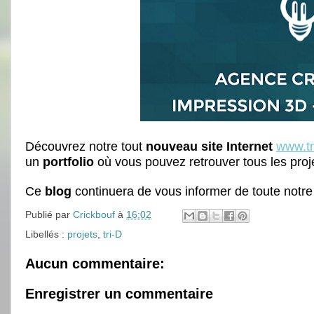
D
écouvrez notre tout
nouveau site Internet
www.
tr
un
portfolio
où vous pouvez retrouver tous les pr
Ce
blog
contin
uera de vous informer de toute notre a
Publié par
Crickbouf
à
16:02
Libellés :
projets
,
tri-D
Aucun commentaire:
Enregistrer un commentaire