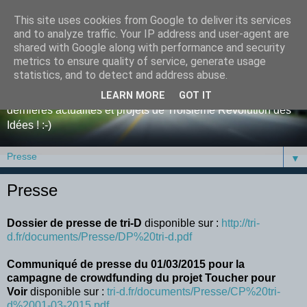
This site uses cookies from Google to deliver its services
Blog de tri-D, la Troisième
and to analyze traffic. Your IP address and user-agent are
shared with Google along with performance and security
Révolution des Idées
metrics to ensure quality of service, generate usage
statistics, and to detect and address abuse.
Bienvenue sur le blog de l'entreprise tri-D ! Retrouvez y nos
LEARN MORE
GOT IT
dernières actualités et projets de Troisième Révolution des
Idées ! :-)
▼
Presse
Dossier de presse de tri-D
disponible sur :
http://tri-
d.fr/documents/Presse/DP%20tri-d.pdf
Communiqué de presse du 01/03/2015 pour la
campagne de crowdfunding du projet Toucher pour
Voir
disponible sur :
tri-d.fr/documents/Presse/CP%20tri-
d%2001-03-2015.pdf