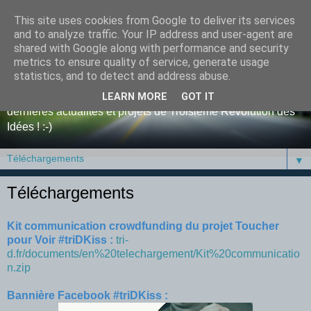
This site uses cookies from Google to deliver its services
Blog de tri-D, la Troisième
and to analyze traffic. Your IP address and user-agent are
shared with Google along with performance and security
Révolution des Idées
metrics to ensure quality of service, generate usage
statistics, and to detect and address abuse.
Bienvenue sur le blog de l'entreprise tri-D ! Retrouvez y nos
LEARN MORE
GOT IT
dernières actualités et projets de Troisième Révolution des
Idées ! :-)
▼
Téléchargements
Kit communication crowdfunding du projet Toucher
pour Voir #triDKiss :
tri-
d.fr/documents/en%20telechargement/Kit%20communicatio
n.zip
Bannière Facebook #triDKiss :