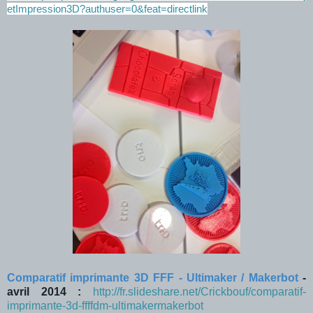
etImpression3D?authuser=0&feat=directlink
Comparatif imprimante 3D FFF - Ultimaker / Makerbot
-
avril 2014 :
http://fr.slideshare.net/Crickbouf/comparatif-
imprimante-3d-ffffdm-ultimakermakerbot