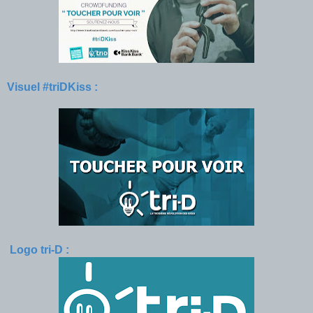
Visuel #triDKiss :
Logo tri-D :