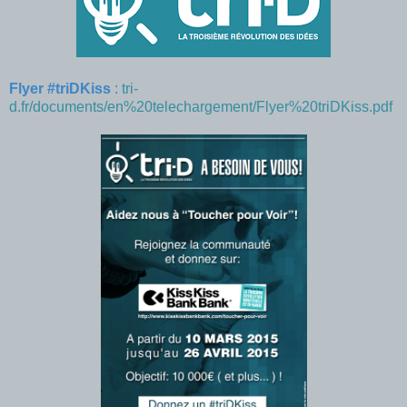
Flyer #triDKiss
:
tri-
d.fr/documents/en%20telechargement/Flyer%20triDKiss.pdf