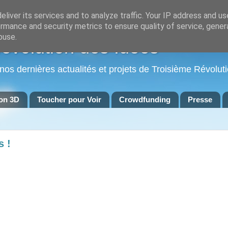
liver its services and to analyze traffic. Your IP address and u
rmance and security metrics to ensure quality of service, gene
buse.
Révolution des Idées
 nos dernières actualités et projets de Troisième Révoluti
on 3D
Toucher pour Voir
Crowdfunding
Presse
s !