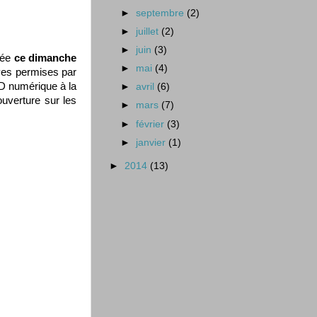
►
septembre
(2)
►
juillet
(2)
►
juin
(3)
née
ce dimanche
►
mai
(4)
ives permises par
3D numérique à la
►
avril
(6)
ouverture sur les
►
mars
(7)
►
février
(3)
►
janvier
(1)
►
2014
(13)