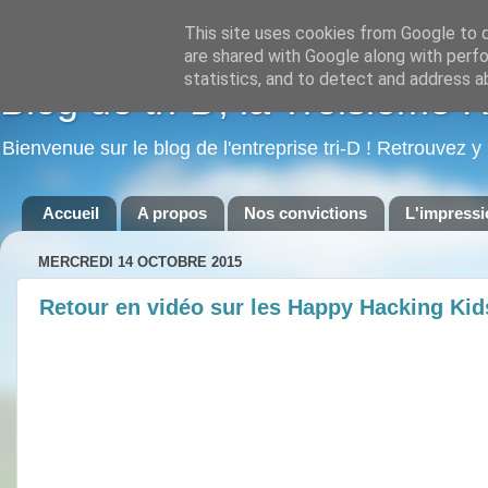
This site uses cookies from Google to de
are shared with Google along with perfo
statistics, and to detect and address a
Blog de tri-D, la Troisième 
Bienvenue sur le blog de l'entreprise tri-D ! Retrouvez y
Accueil
A propos
Nos convictions
L'impressi
MERCREDI 14 OCTOBRE 2015
Retour en vidéo sur les Happy Hacking Kid