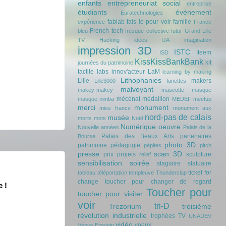
enfants
entrepreneuriat social
entreprise
étudiants
événement
Euratechnologies
fablab
fais le pour voir
famille
expérience
France
French tech
bleu
fresque collective
futur
Grand Lille
TV
Hacking
idées
IJA
imagination
impression 3D
ISTC
Iteem
ISD
KissKissBankBank
kit
journées du patrimoine
tactile
labs innov'acteur
LaM
learning by making
Lithophanies
Lille
makers
Lille3000
lunettes
malvoyant
makey-makey
mascotte
masque
mécénat
médaillon
masque nimba
MEDEF
meetup
merci
monument
miss france
monument aux
nord-pas de calais
musée
morts
mots
Noël
Numérique
oeuvre
Nouvelle années
Palais de la
Palais des Beaux Arts
partenaires
Bourse
photo 3D
patrimoine
pédagogie
pépites
pitch
presse
scan 3D
prix
projets
sculpture
relief
sensibilisation
soirée
stagiaire
statuaire
ticket for
tableau
téléportation
templeuve
Thunderclap
change
toucher pour changer de regard
e !
Toucher pour
toucher pour visiter
voir
tri-D
Trezorium
troisième
révolution industrielle
trophées
TV
UNADEV
vidéo
voeux
Vénus Einstein