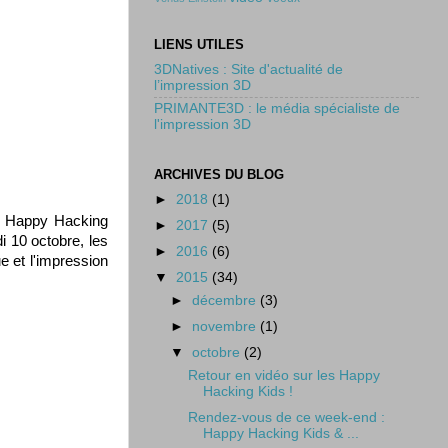
LIENS UTILES
3DNatives : Site d'actualité de
l’impression 3D
PRIMANTE3D : le média spécialiste de
l'impression 3D
ARCHIVES DU BLOG
►
2018
(1)
es Happy Hacking
►
2017
(5)
i 10 octobre, les
►
2016
(6)
e et l'impression
▼
2015
(34)
►
décembre
(3)
►
novembre
(1)
▼
octobre
(2)
Retour en vidéo sur les Happy
Hacking Kids !
Rendez-vous de ce week-end :
Happy Hacking Kids & ...