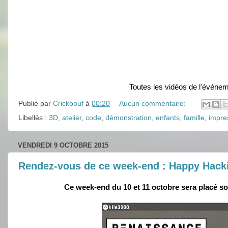
Toutes les vidéos de l'événem
Publié par
Crickbouf
à
00:20
Aucun commentaire:
Libellés :
3D
,
atelier
,
code
,
démonstration
,
enfants
,
famille
,
impre
VENDREDI 9 OCTOBRE 2015
Rendez-vous de ce week-end : Happy Hackin
Ce week-end du 10 et 11 octobre sera placé sou