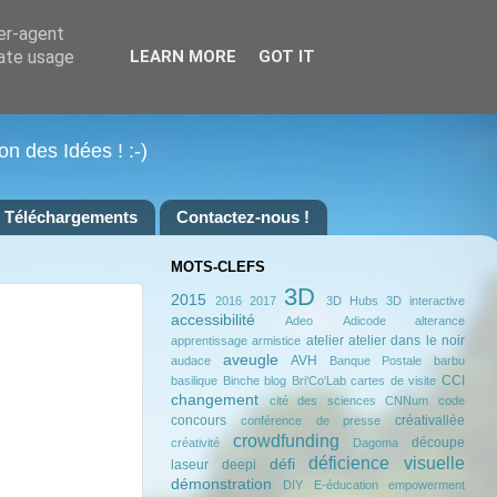
ser-agent
rate usage
LEARN MORE
GOT IT
on des Idées ! :-)
Téléchargements
Contactez-nous !
MOTS-CLEFS
3D
2015
2016
2017
3D Hubs
3D interactive
accessibilité
Adeo
Adicode
alterance
atelier
atelier dans le noir
apprentissage
armistice
aveugle
AVH
audace
Banque Postale
barbu
CCI
basilique
Binche
blog
Bri'Co'Lab
cartes de visite
changement
cité des sciences
CNNum
code
concours
créativallée
conférence de presse
crowdfunding
découpe
créativité
Dagoma
déficience visuelle
défi
laseur
deepi
démonstration
DIY
E-éducation
empowerment