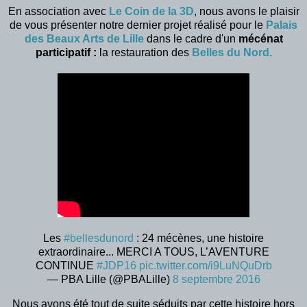
En association avec
Le Coin de la 3D
, nous avons le plaisir
de vous présenter notre dernier projet réalisé pour le
Palais
des Beaux Arts de Lille
dans le cadre d'un
mécénat
participatif :
la restauration des
Belles du Nord.
Les
#bellesdunord
: 24 mécènes, une histoire
extraordinaire... MERCI A TOUS, L’AVENTURE
CONTINUE
#JDP16
pic.twitter.com/i9LuNQuDrb
— PBA Lille (@PBALille)
8 septembre 2016
Nous avons été tout de suite séduits par cette histoire hors