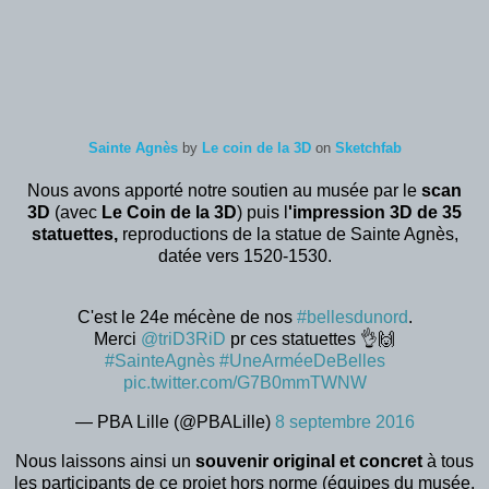
Sainte Agnès
by
Le coin de la 3D
on
Sketchfab
Nous avons apporté notre soutien au musée par le
scan
3D
(avec
Le Coin de la 3D
) puis l
'impression 3D de 35
statuettes,
reproductions de la statue de Sainte Agnès,
datée vers 1520-1530.
C'est le 24e mécène de nos
#bellesdunord
.
Merci
@triD3RiD
pr ces statuettes 👌🙌
#SainteAgnès
#UneArméeDeBelles
pic.twitter.com/G7B0mmTWNW
— PBA Lille (@PBALille)
8 septembre 2016
Nous laissons ainsi un
souvenir original et concret
à tous
les participants de ce projet hors norme (équipes du musée,