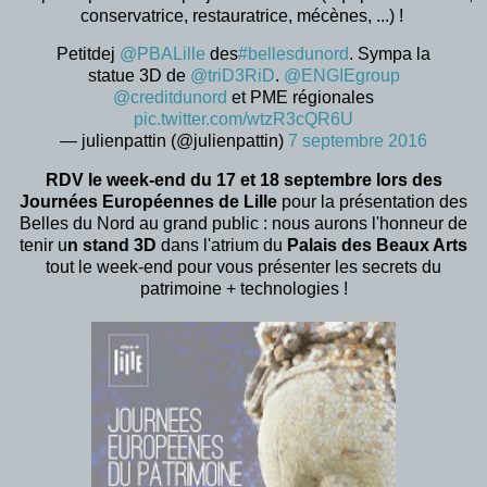
conservatrice, restauratrice, mécènes, ...) !
Petitdej
@PBALille
des
#bellesdunord
. Sympa la
statue 3D de
@triD3RiD
.
@ENGIEgroup
@creditdunord
et PME régionales
pic.twitter.com/wtzR3cQR6U
— julienpattin (@julienpattin)
7 septembre 2016
RDV le week-end du 17 et 18 septembre lors des
Journées Européennes de Lille
pour la présentation des
Belles du Nord au grand public : nous aurons l'honneur de
tenir u
n stand 3D
dans l'atrium du
Palais des Beaux Arts
tout le week-end pour vous présenter les secrets du
patrimoine + technologies !