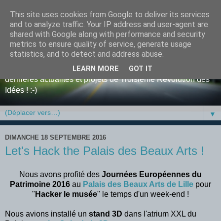
This site uses cookies from Google to deliver its services
Blog de tri-D, la Troisième
and to analyze traffic. Your IP address and user-agent are
shared with Google along with performance and security
Révolution des Idées
metrics to ensure quality of service, generate usage
statistics, and to detect and address abuse.
Bienvenue sur le blog de l'entreprise tri-D ! Retrouvez y nos
LEARN MORE
GOT IT
dernières actualités et projets de Troisième Révolution des
Idées ! :-)
▼
DIMANCHE 18 SEPTEMBRE 2016
Let's Hack the Palais des Beaux Arts !
Nous avons profité des
Journées Européennes du
Patrimoine 2016
au
Palais des Beaux Arts de Lille
pour
"
Hacker le musée
" le temps d'un week-end !
Nous avions installé un
stand 3D
dans l'atrium XXL du