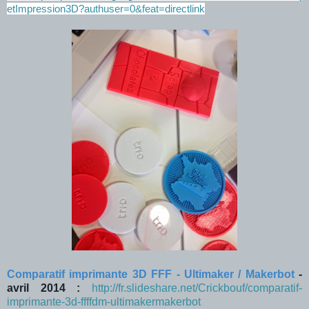
etImpression3D?authuser=0&feat=directlink
Comparatif imprimante 3D FFF - Ultimaker / Makerbot
-
avril 2014 :
http://fr.slideshare.net/Crickbouf/comparatif-
imprimante-3d-ffffdm-ultimakermakerbot