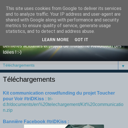
This site uses cookies from Google to deliver its services
Blog de tri-D, la Troisième
and to analyze traffic. Your IP address and user-agent are
shared with Google along with performance and security
Révolution des Idées
metrics to ensure quality of service, generate usage
statistics, and to detect and address abuse.
Bienvenue sur le blog de l'entreprise tri-D ! Retrouvez y nos
LEARN MORE
GOT IT
dernières actualités et projets de Troisième Révolution des
Idées ! :-)
▼
Téléchargements
Kit communication crowdfunding du projet Toucher
pour Voir #triDKiss :
tri-
d.fr/documents/en%20telechargement/Kit%20communicatio
n.zip
Bannière Facebook #triDKiss :