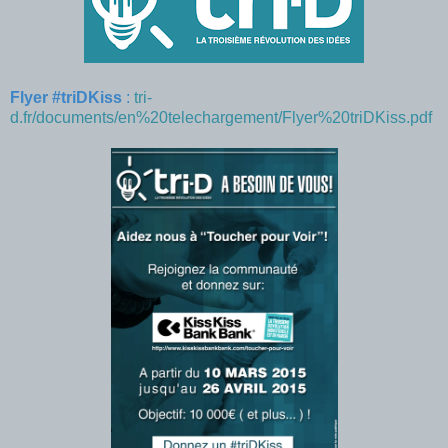
Flyer #triDKiss
:
tri-
d.fr/documents/en%20telechargement/Flyer%20triDKiss.pdf