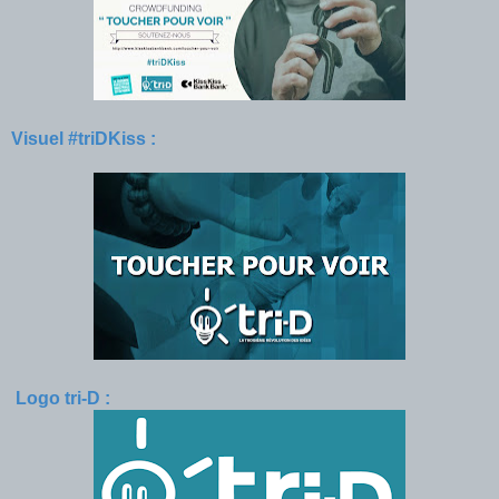
Visuel #triDKiss :
Logo tri-D :