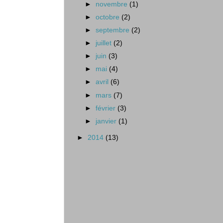
►
novembre
(1)
►
octobre
(2)
►
septembre
(2)
►
juillet
(2)
►
juin
(3)
►
mai
(4)
►
avril
(6)
►
mars
(7)
►
février
(3)
►
janvier
(1)
►
2014
(13)