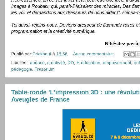
Heureusement un de ses lutins avait peut-être une idée. Il avai
Images à Roubaix, qui, paraît-il faisaient des miracles. Des flam
les voir et demandons aux dresseurs de nous aider !", s'écria-t-i
Toi aussi, rejoins-nous. Deviens dresseur de flamands roses et 
programmation et la créativité numérique.
N'hésitez pas à 
Publié par
Crickbouf
à
19:56
Aucun commentaire:
Libellés :
audace
,
créativité
,
DIY
,
E-éducation
,
empowerment
,
en
pédagogie
,
Trezorium
Table-ronde 'L'impression 3D : une révolut
Aveugles de France