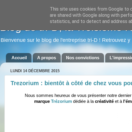
This site uses cookies from Google to de
are shared with Google along with perfo
statistics, and to detect and address a
Blog de tri-D, la Troisième 
Bienvenue sur le blog de l'entreprise tri-D ! Retrouvez y
Accueil
A propos
Nos convictions
L'impressi
LUNDI 14 DÉCEMBRE 2015
Trezorium : bientôt à côté de chez vous po
Nous sommes heureux de vous présenter notre dernier 
marque
Trézorium
dédiée à la
créativité
et à
l'ém