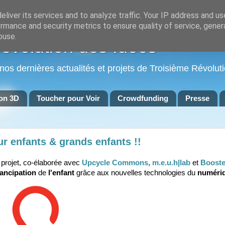
liver its services and to analyze traffic. Your IP address and u
rmance and security metrics to ensure quality of service, gene
buse.
Révolution des Idées
 nos dernières actualités et projets de Troisième Révoluti
on 3D
Toucher pour Voir
Crowdfunding
Presse
ur enfants & grands enfants !!
projet, co-élaborée avec
Upcycle
Commons
,
m.e.u.h|lab
et
Booste
ancipation
de
l'enfant
grâce aux nouvelles technologies du
numéri