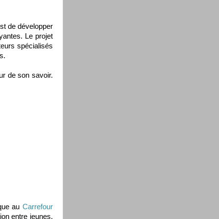
est de développer
yantes. Le projet
eurs spécialisés
s.
ur de son savoir.
ique au
Carrefour
tion entre jeunes,