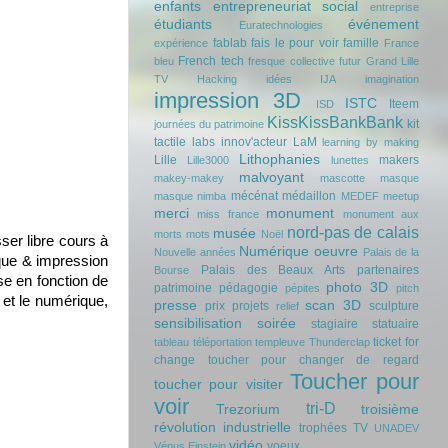
enfants
entrepreneuriat social
entreprise
étudiants
événement
Euratechnologies
fablab
fais le pour voir
famille
expérience
France
French tech
bleu
fresque collective
futur
Grand Lille
TV
Hacking
idées
IJA
imagination
impression 3D
ISTC
Iteem
ISD
KissKissBankBank
kit
journées du patrimoine
tactile
labs innov'acteur
LaM
learning by making
Lithophanies
Lille
makers
Lille3000
lunettes
malvoyant
makey-makey
mascotte
masque
mécénat
médaillon
masque nimba
MEDEF
meetup
merci
monument
miss france
monument aux
nord-pas de calais
musée
morts
mots
Noël
ser libre cours à
Numérique
oeuvre
Nouvelle années
Palais de la
ique & impression
Palais des Beaux Arts
partenaires
Bourse
se en fonction de
photo 3D
patrimoine
pédagogie
pépites
pitch
r
et le numérique,
presse
scan 3D
prix
projets
sculpture
relief
sensibilisation
soirée
stagiaire
statuaire
ticket for
tableau
téléportation
templeuve
Thunderclap
change
toucher pour changer de regard
Toucher pour
toucher pour visiter
voir
tri-D
Trezorium
troisième
révolution industrielle
trophées
TV
UNADEV
vidéo
voeux
Vénus Einstein