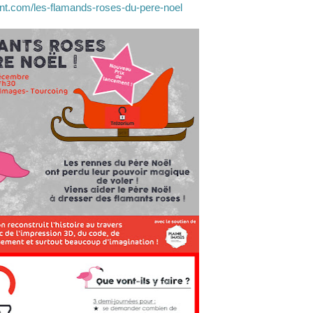
nt.com/les-flamands-roses-du-pere-noel