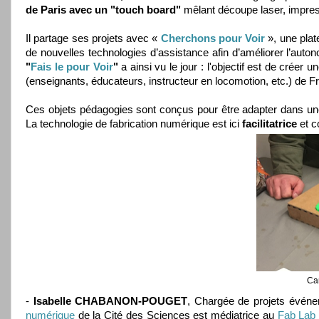
de Paris avec un "touch board"
mêlant découpe laser, impress
Il partage ses projets avec «
Cherchons pour Voir
», une pla
de nouvelles technologies d’assistance afin d’améliorer l’auton
"
Fais le pour Voir
"
a ainsi vu le jour : l'objectif est de crée
(enseignants, éducateurs, instructeur en locomotion, etc.) de Fr
Ces objets pédagogies sont conçus pour être adapter dans une s
La technologie de fabrication numérique est ici
facilitatrice
et c
Car
-
Isabelle CHABANON-POUGET
, Chargée de projets événe
numérique
de la Cité des Sciences est médiatrice au
Fab Lab