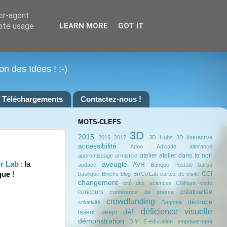
ser-agent
rate usage
LEARN MORE
GOT IT
on des Idées ! :-)
Téléchargements
Contactez-nous !
MOTS-CLEFS
3D
2015
2016
2017
3D Hubs
3D interactive
accessibilité
Adeo
Adicode
alterance
atelier
atelier dans le noir
apprentissage
armistice
r Lab
: la
aveugle
AVH
audace
Banque Postale
barbu
CCI
que
!
basilique
Binche
blog
Bri'Co'Lab
cartes de visite
changement
cité des sciences
CNNum
code
concours
créativallée
conférence de presse
crowdfunding
découpe
créativité
Dagoma
déficience visuelle
défi
laseur
deepi
démonstration
DIY
E-éducation
empowerment