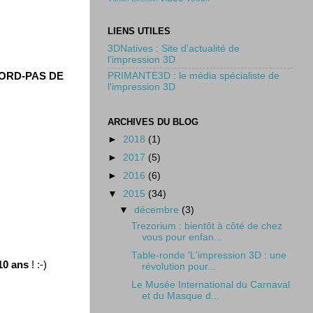
LIENS UTILES
3DNatives : Site d'actualité de
l’impression 3D
NORD-PAS DE
PRIMANTE3D : le média spécialiste de
l'impression 3D
ARCHIVES DU BLOG
►
2018
(1)
►
2017
(5)
►
2016
(6)
▼
2015
(34)
▼
décembre
(3)
Trezorium : bientôt à côté de chez
vous pour enfan...
Table-ronde 'L'impression 3D : une
10 ans
! :-)
révolution pour...
Le Musée International du Carnaval
et du Masque d...