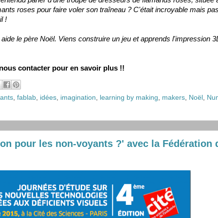
t entendu parler d'une troupe de dresseurs de flamands roses, située à
ants roses pour faire voler son traîneau ? C'était incroyable mais pas 
l !
aide le père Noël. Viens construire un jeu et apprends l'impression 3
nous contacter pour en savoir plus !!
fants
,
fablab
,
idées
,
imagination
,
learning by making
,
makers
,
Noël
,
Nu
ion pour les non-voyants ?' avec la Fédération 