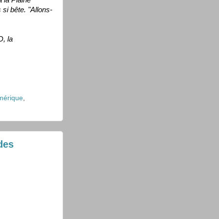
 la Plaine
si bête. "Allons-
D, la
mérique
,
des