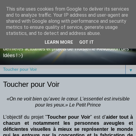
This site uses cookies from Google to deliver its services
Blog de tri-D, la Troisième
and to analyze traffic. Your IP address and user-agent are
shared with Google along with performance and security
Révolution des Idées
metrics to ensure quality of service, generate usage
statistics, and to detect and address abuse.
Bienvenue sur le blog de l'entreprise tri-D ! Retrouvez y nos
LEARN MORE
GOT IT
dernières actualités et projets de Troisième Révolution des
Idées ! :-)
▼
Toucher pour Voir
«On ne voit bien qu’avec le cœur. L’essentiel est invisible
pour les yeux.» Le Petit Prince
L’objectif du projet "
Toucher pour Voir
" est d’
aider tout à
chacun et notamment les personnes aveugles et
déficientes visuelles à mieux se représenter le monde
qui les entoure par la conception et la fabrication de