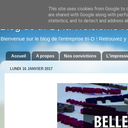
This site uses cookies from Google to de
are shared with Google along with perfo
statistics, and to detect and address a
Blog de tri-D, la Troisième 
Bienvenue sur le blog de l'entreprise tri-D ! Retrouvez y
Accueil
A propos
Nos convictions
L'impressi
LUNDI 16 JANVIER 2017