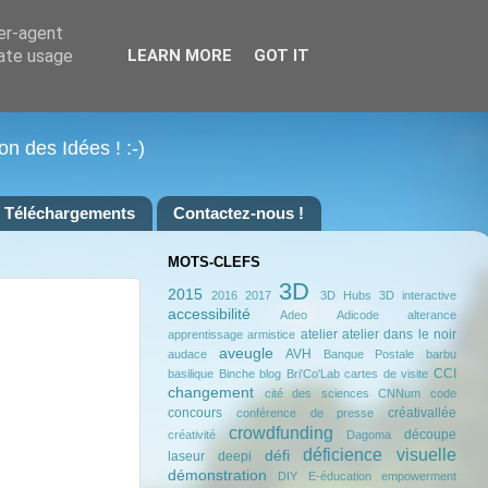
ser-agent
rate usage
LEARN MORE
GOT IT
on des Idées ! :-)
Téléchargements
Contactez-nous !
MOTS-CLEFS
3D
2015
2016
2017
3D Hubs
3D interactive
accessibilité
Adeo
Adicode
alterance
atelier
atelier dans le noir
apprentissage
armistice
aveugle
AVH
audace
Banque Postale
barbu
CCI
basilique
Binche
blog
Bri'Co'Lab
cartes de visite
changement
cité des sciences
CNNum
code
concours
créativallée
conférence de presse
crowdfunding
découpe
créativité
Dagoma
déficience visuelle
défi
laseur
deepi
démonstration
DIY
E-éducation
empowerment