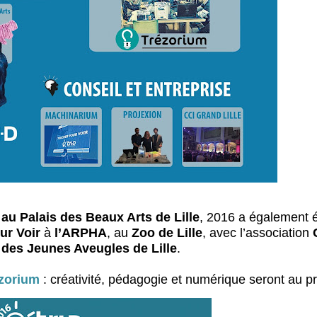
au Palais des Beaux Arts de Lille
, 2016 a également é
ur Voir
à
l’ARPHA
, au
Zoo de Lille
, avec l’association
t des Jeunes Aveugles de Lille
.
zorium
: créativité, pédagogie et numérique seront au 