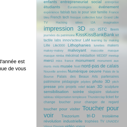
enfants
entrepreneuriat social
entreprise
étudiants
événement
Euratechnologies
fablab
fais le pour voir
famille
expérience
France
French tech
bleu
fresque collective
futur
Grand Lille
TV
Hacking
idées
IJA
imagination
impression 3D
ISTC
Iteem
ISD
KissKissBankBank
kit
journées du patrimoine
tactile
labs innov'acteur
LaM
learning by making
Lithophanies
Lille
makers
Lille3000
lunettes
malvoyant
makey-makey
mascotte
masque
mécénat
médaillon
masque nimba
MEDEF
meetup
merci
monument
d'année est
miss france
monument aux
nord-pas de calais
musée
morts
mots
Noël
nue de vous
Numérique
oeuvre
Nouvelle années
Palais de la
Palais des Beaux Arts
partenaires
Bourse
photo 3D
patrimoine
pédagogie
pépites
pitch
presse
scan 3D
prix
projets
sculpture
relief
sensibilisation
soirée
stagiaire
statuaire
ticket for
tableau
téléportation
templeuve
Thunderclap
change
toucher pour changer de regard
Toucher pour
toucher pour visiter
voir
tri-D
Trezorium
troisième
révolution industrielle
trophées
TV
UNADEV
vidéo
voeux
Vénus Einstein