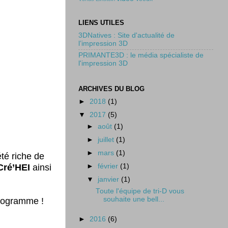
LIENS UTILES
3DNatives : Site d'actualité de
l’impression 3D
PRIMANTE3D : le média spécialiste de
l'impression 3D
ARCHIVES DU BLOG
►
2018
(1)
▼
2017
(5)
►
août
(1)
►
juillet
(1)
►
mars
(1)
té riche de
►
février
(1)
Cré’HEI
ainsi
▼
janvier
(1)
Toute l'équipe de tri-D vous
souhaite une bell...
programme !
►
2016
(6)