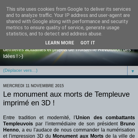
This site uses cookies from Google to deliver its services
Blog de tri-D, la Troisième
and to analyze traffic. Your IP address and user-agent are
shared with Google along with performance and security
Révolution des Idées
metrics to ensure quality of service, generate usage
statistics, and to detect and address abuse.
Bienvenue sur le blog de l'entreprise tri-D ! Retrouvez y nos
LEARN MORE
GOT IT
dernières actualités et projets de Troisième Révolution des
Idées ! :-)
▼
MERCREDI 11 NOVEMBRE 2015
Le monument aux morts de Templeuve
imprimé en 3D !
Entre tradition et modernité, l'
Union des combattants
Templeuvois
par l'intermédiaire de son président
Bruno
Henno
, a eu l'audace de nous commander la numérisation
et l'impression 3D du
Monument aux Morts
de la ville de