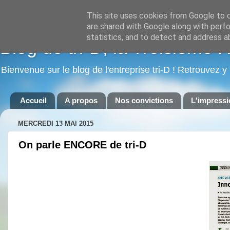
This site uses cookies from Google to de
are shared with Google along with perfo
statistics, and to detect and address a
Blog de tri-D, la Troisième 
Bienvenue sur le blog de l'entreprise tri-D ! Retrouvez y
Accueil
A propos
Nos convictions
L'impressi
MERCREDI 13 MAI 2015
On parle ENCORE de tri-D