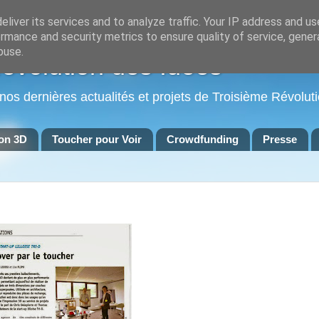
liver its services and to analyze traffic. Your IP address and u
rmance and security metrics to ensure quality of service, gene
buse.
Révolution des Idées
 nos dernières actualités et projets de Troisième Révoluti
on 3D
Toucher pour Voir
Crowdfunding
Presse