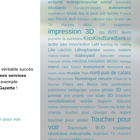
enfants
entrepreneuriat social
entreprise
étudiants
événement
Euratechnologies
fablab
fais le pour voir
famille
expérience
France
French tech
bleu
fresque collective
futur
Grand Lille
TV
Hacking
idées
IJA
imagination
impression 3D
ISTC
Iteem
ISD
KissKissBankBank
kit
journées du patrimoine
tactile
labs innov'acteur
LaM
learning by making
Lithophanies
Lille
makers
Lille3000
lunettes
malvoyant
makey-makey
mascotte
masque
mécénat
médaillon
masque nimba
MEDEF
meetup
merci
monument
miss france
monument aux
n véritable succès
nord-pas de calais
musée
morts
mots
Noël
t ses services
.
Numérique
oeuvre
Nouvelle années
Palais de la
 exemple
Palais des Beaux Arts
partenaires
Bourse
 Gazette
!
photo 3D
patrimoine
pédagogie
pépites
pitch
presse
scan 3D
prix
projets
sculpture
relief
sensibilisation
soirée
stagiaire
statuaire
ticket for
tableau
téléportation
templeuve
Thunderclap
change
toucher pour changer de regard
Toucher pour
 pour voir
,
toucher pour visiter
voir
tri-D
Trezorium
troisième
révolution industrielle
trophées
TV
UNADEV
vidéo
voeux
Vénus Einstein