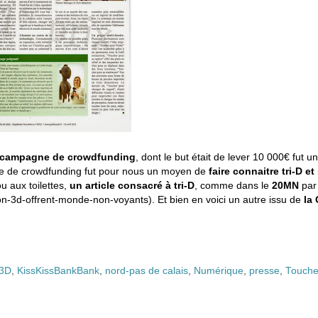
campagne de crowdfunding
, dont le but était de lever 10 000€ fut u
e de crowdfunding fut pour nous un moyen de
faire connaitre tri-D e
u aux toilettes,
un article consacré à tri-D
, comme dans le
20MN
par
n-3d-offrent-monde-non-voyants). Et bien en voici un autre issu de
la
 3D
,
KissKissBankBank
,
nord-pas de calais
,
Numérique
,
presse
,
Toucher