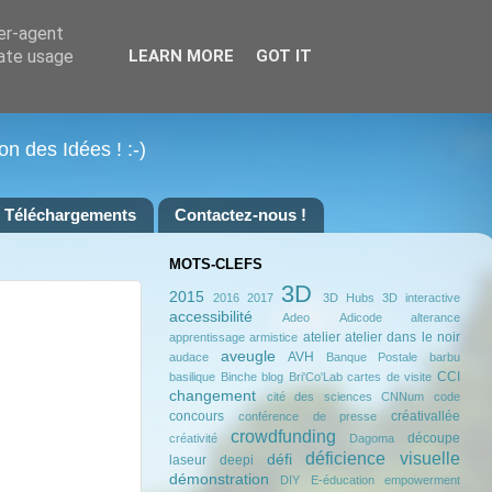
ser-agent
rate usage
LEARN MORE
GOT IT
on des Idées ! :-)
Téléchargements
Contactez-nous !
MOTS-CLEFS
3D
2015
2016
2017
3D Hubs
3D interactive
accessibilité
Adeo
Adicode
alterance
atelier
atelier dans le noir
apprentissage
armistice
aveugle
AVH
audace
Banque Postale
barbu
CCI
basilique
Binche
blog
Bri'Co'Lab
cartes de visite
changement
cité des sciences
CNNum
code
concours
créativallée
conférence de presse
crowdfunding
découpe
créativité
Dagoma
déficience visuelle
défi
laseur
deepi
démonstration
DIY
E-éducation
empowerment