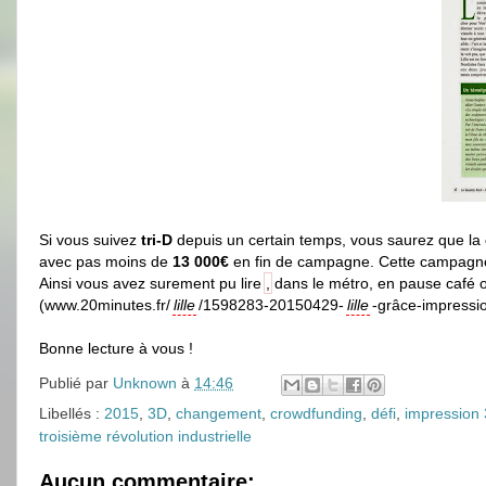
Si vous suivez
tri-D
depuis un certain temps, vous saurez que la
avec pas moins de
13 000€
en fin de campagne. Cette campagn
Ainsi vous avez surement pu lire
,
dans le métro, en pause café o
(www.20minutes.fr/
lille
/1598283-20150429-
lille
-grâce-impressio
Bonne lecture à vous !
Publié par
Unknown
à
14:46
Libellés :
2015
,
3D
,
changement
,
crowdfunding
,
défi
,
impression
troisième révolution industrielle
Aucun commentaire: