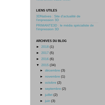
LIENS UTILES
3DNatives : Site d'actualité de
l’impression 3D
PRIMANTE3D : le média spécialiste de
l'impression 3D
ARCHIVES DU BLOG
►
2018
(1)
►
2017
(5)
►
2016
(6)
▼
2015
(34)
►
décembre
(3)
►
novembre
(1)
►
octobre
(2)
►
septembre
(2)
►
juillet
(2)
►
juin
(3)