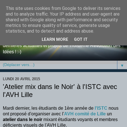
This site uses cookies from Google to deliver its services
Blog de tri-D, la Troisième
and to analyze traffic. Your IP address and user-agent are
shared with Google along with performance and security
Révolution des Idées
metrics to ensure quality of service, generate usage
statistics, and to detect and address abuse.
Bienvenue sur le blog de l'entreprise tri-D ! Retrouvez y nos
LEARN MORE
GOT IT
dernières actualités et projets de Troisième Révolution des
Idées ! :-)
▼
LUNDI 20 AVRIL 2015
'Atelier mix dans le Noir' à l'ISTC avec
l'AVH Lille
Mardi dernier, les étudiants de 1ère année de
l'ISTC
nous
ont proposé d'organiser avec l'
AVH comité de Lille
un
atelier dans le noir
mixant étudiants voyants et membres
déficients visuels de l'AVH Lille.